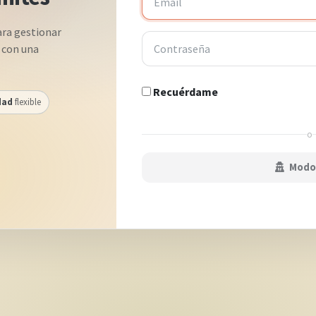
ara gestionar
 con una
Recuérdame
dad
flexible
o
Modo